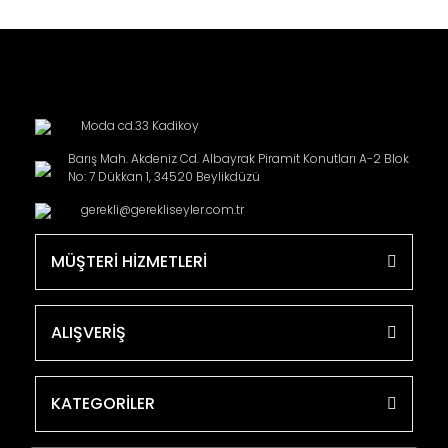
Moda cd.33 Kadikoy
Barış Mah. Akdeniz Cd. Albayrak Piramit Konutları A-2 Blok
No: 7 Dükkan 1, 34520 Beylikdüzü
gerekli@gerekliseyler.com.tr
MÜŞTERİ HİZMETLERİ
ALIŞVERİŞ
KATEGORİLER