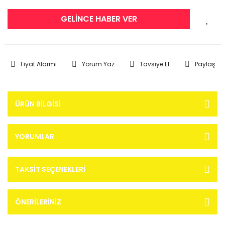
GELİNCE HABER VER
Fiyat Alarmı
Yorum Yaz
Tavsiye Et
Paylaş
ÜRÜN BILGISI
YORUMLAR
TAKSIT SEÇENEKLERI
ÖNERILERINIZ