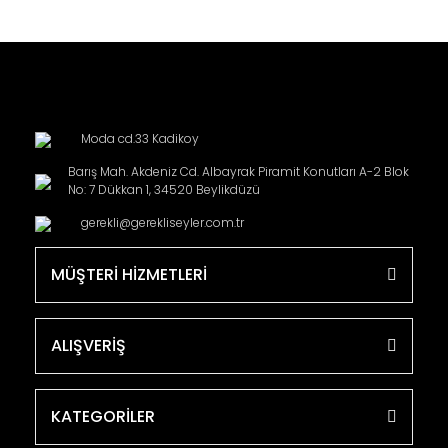
Moda cd.33 Kadikoy
Barış Mah. Akdeniz Cd. Albayrak Piramit Konutları A-2 Blok
No: 7 Dükkan 1, 34520 Beylikdüzü
gerekli@gerekliseyler.com.tr
MÜŞTERİ HİZMETLERİ
ALIŞVERİŞ
KATEGORİLER