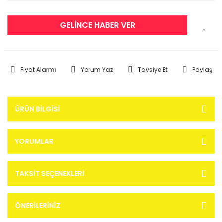
GELİNCE HABER VER
Fiyat Alarmı
Yorum Yaz
Tavsiye Et
Paylaş
ÜRÜN BILGISI
YORUMLAR
TAKSIT SEÇENEKLERI
ÖNERILERINIZ