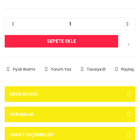
SEPETE EKLE
Fiyat Alarmı
Yorum Yaz
Tavsiye Et
Paylaş
ÜRÜN BILGISI
YORUMLAR
TAKSIT SEÇENEKLERI