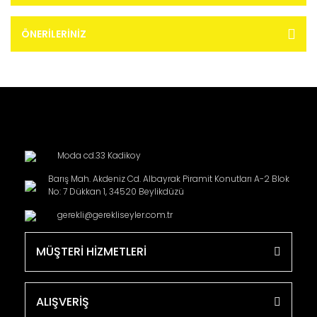
ÖNERILERINIZ
Moda cd.33 Kadikoy
Barış Mah. Akdeniz Cd. Albayrak Piramit Konutları A-2 Blok
No: 7 Dükkan 1, 34520 Beylikdüzü
gerekli@gerekliseyler.com.tr
MÜŞTERİ HİZMETLERİ
ALIŞVERİŞ