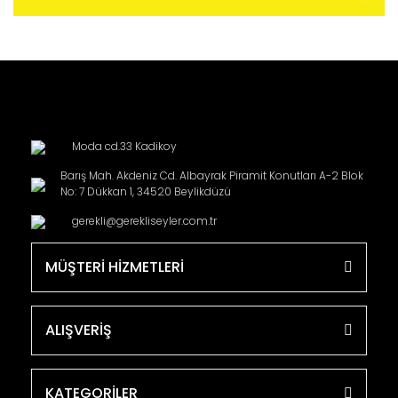
Moda cd.33 Kadikoy
Barış Mah. Akdeniz Cd. Albayrak Piramit Konutları A-2 Blok
No: 7 Dükkan 1, 34520 Beylikdüzü
gerekli@gerekliseyler.com.tr
MÜŞTERİ HİZMETLERİ
ALIŞVERİŞ
KATEGORİLER