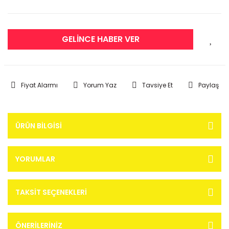
GELİNCE HABER VER
Fiyat Alarmı
Yorum Yaz
Tavsiye Et
Paylaş
ÜRÜN BILGISI
YORUMLAR
TAKSIT SEÇENEKLERI
ÖNERILERINIZ