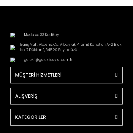
Moda cd.33 Kadikoy
Barış Mah. Akdeniz Cd. Albayrak Piramit Konutları A-2 Blok
No: 7 Dükkan 1, 34520 Beylikdüzü
gerekli@gerekliseyler.com.tr
MÜŞTERİ HİZMETLERİ
ALIŞVERİŞ
KATEGORİLER